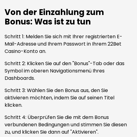
Von der Einzahlung zum
Bonus: Was ist zu tun
Schritt 1: Melden Sie sich mit Ihrer registrierten E-
Mail-Adresse und Ihrem Passwort in Ihrem 22Bet
Casino-Konto an.
Schritt 2: Klicken Sie auf den "Bonus"-Tab oder das
Symbol im oberen Navigationsmenü Ihres
Dashboards.
Schritt 3: Wählen Sie den Bonus aus, den Sie
aktivieren möchten, indem Sie auf seinen Titel
klicken.
Schritt 4: Überprüfen Sie die mit dem Bonus
verbundenen Bedingungen und stimmen Sie diesen
zu, und klicken Sie dann auf "Aktivieren".