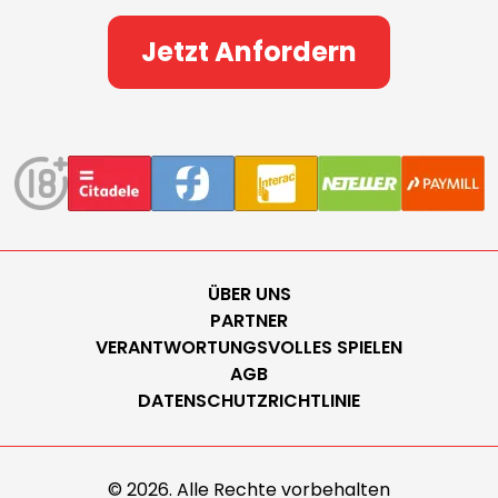
Jetzt Anfordern
ÜBER UNS
PARTNER
VERANTWORTUNGSVOLLES SPIELEN
AGB
DATENSCHUTZRICHTLINIE
©
2026
. Alle Rechte vorbehalten