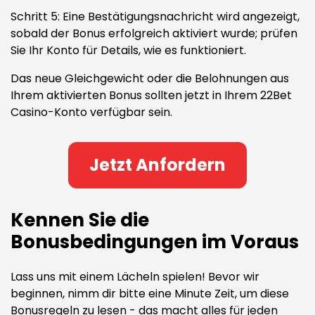
Schritt 5: Eine Bestätigungsnachricht wird angezeigt,
sobald der Bonus erfolgreich aktiviert wurde; prüfen
Sie Ihr Konto für Details, wie es funktioniert.
Das neue Gleichgewicht oder die Belohnungen aus
Ihrem aktivierten Bonus sollten jetzt in Ihrem 22Bet
Casino-Konto verfügbar sein.
Jetzt Anfordern
Kennen Sie die
Bonusbedingungen im Voraus
Lass uns mit einem Lächeln spielen! Bevor wir
beginnen, nimm dir bitte eine Minute Zeit, um diese
Bonusregeln zu lesen - das macht alles für jeden