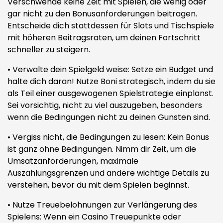
Verschwende keine Zeit mit Spielen, die wenig oder
gar nicht zu den Bonusanforderungen beitragen.
Entscheide dich stattdessen für Slots und Tischspiele
mit höheren Beitragsraten, um deinen Fortschritt
schneller zu steigern.
• Verwalte dein Spielgeld weise: Setze ein Budget und
halte dich daran! Nutze Boni strategisch, indem du sie
als Teil einer ausgewogenen Spielstrategie einplanst.
Sei vorsichtig, nicht zu viel auszugeben, besonders
wenn die Bedingungen nicht zu deinen Gunsten sind.
• Vergiss nicht, die Bedingungen zu lesen: Kein Bonus
ist ganz ohne Bedingungen. Nimm dir Zeit, um die
Umsatzanforderungen, maximale
Auszahlungsgrenzen und andere wichtige Details zu
verstehen, bevor du mit dem Spielen beginnst.
• Nutze Treuebelohnungen zur Verlängerung des
Spielens: Wenn ein Casino Treuepunkte oder