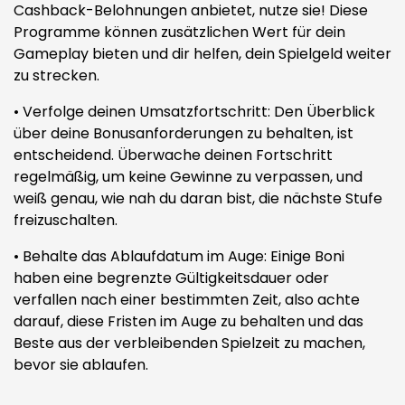
Cashback-Belohnungen anbietet, nutze sie! Diese
Programme können zusätzlichen Wert für dein
Gameplay bieten und dir helfen, dein Spielgeld weiter
zu strecken.
• Verfolge deinen Umsatzfortschritt: Den Überblick
über deine Bonusanforderungen zu behalten, ist
entscheidend. Überwache deinen Fortschritt
regelmäßig, um keine Gewinne zu verpassen, und
weiß genau, wie nah du daran bist, die nächste Stufe
freizuschalten.
• Behalte das Ablaufdatum im Auge: Einige Boni
haben eine begrenzte Gültigkeitsdauer oder
verfallen nach einer bestimmten Zeit, also achte
darauf, diese Fristen im Auge zu behalten und das
Beste aus der verbleibenden Spielzeit zu machen,
bevor sie ablaufen.