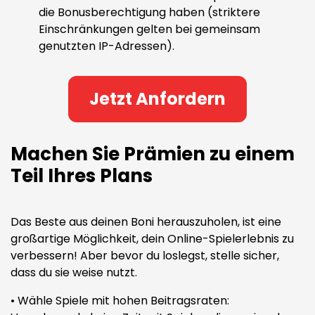
die Bonusberechtigung haben (striktere
Einschränkungen gelten bei gemeinsam
genutzten IP-Adressen).
Jetzt Anfordern
Machen Sie Prämien zu einem
Teil Ihres Plans
Das Beste aus deinen Boni herauszuholen, ist eine
großartige Möglichkeit, dein Online-Spielerlebnis zu
verbessern! Aber bevor du loslegst, stelle sicher,
dass du sie weise nutzt.
• Wähle Spiele mit hohen Beitragsraten: