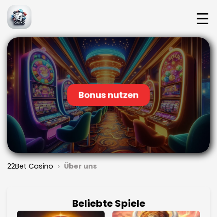
☰
Bonus nutzen
›
22Bet Casino
Über uns
Beliebte Spiele